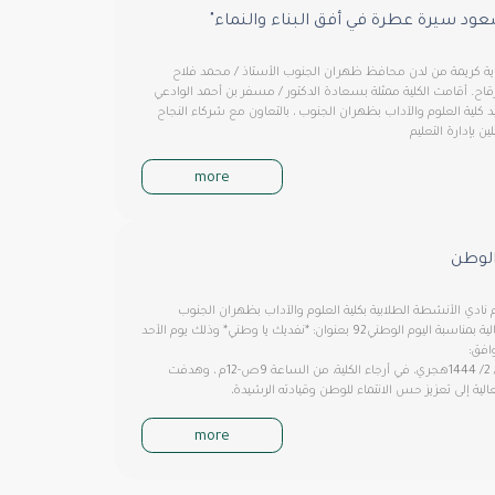
سعود سيرة عطرة في أفق البناء والنماء"
ية كريمة من لدن محافظ ظهران الجنوب الأستاذ / محمد فلاح
قاح. أقامت الكلية ممثلة بسعادة الدكتور / مسفر بن أحمد الوادعي
 كلية العلوم والآداب بظهران الجنوب ، بالتعاون مع شركاء النجاح
ين بإدارة التعليم
more
الوطن
 نادي الأنشطة الطلابية بكلية العلوم والآداب بظهران الجنوب
فعالية بمناسبة اليوم الوطني92 بعنوان: *نفديك يا وطني* وذلك يوم الأحد
افق:
29/ 2/ 1444هجري، في أرجاء الكلية، من الساعة 9ص-12م ، وهدفت
الية إلى تعزيز حس الانتماء للوطن وقيادته الرشيدة،
more