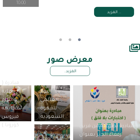
10:00
المزيد ...
معرض صور
المزيد..
مبادرة (
اليوم
حماية
العالمي
والتزام
للقهوة
لمجابهة
السعودية
فيروس
كورونا )
مبادرة تطوعية من فريق
رفقاء الخير بعنوان
حفل