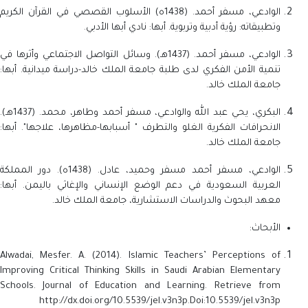
الوادعي، مسفر أحمد. (1438ه) الأسلوب القصصي في القرآن الكريم
وتطبيقاته: رؤية أدبية وتربوية. أبها: نادي أبها الأدبي.
الوادعي، مسفر أحمد. (1437هـ). وسائل التواصل الاجتماعي وأثرها في
تنمية الأمن الفكري لدى طلبة جامعة الملك خالد-دراسة ميدانية. أبها:
جامعة الملك خالد.
البكري، يحي عبد الله والوادعي، مسفر أحمد وطاهر، محمد. (1437هـ).
الانحرافات الفكرية الغلو والتطرف " أسبابها-مظاهرها، علاجها". أبها:
جامعة الملك خالد.
الوادعي، مسفر أحمد مسفر وحميد، عادل. (1438ه). دور المملكة
العربية السعودية في دعم الوضع الإنساني والإغاثي باليمن. أبها:
معهد البحوث والدراسات الاستشارية، جامعة الملك خالد.
الأبحاث:
Alwadai, Mesfer. A. (2014). Islamic Teachers’ Perceptions of
Improving Critical Thinking Skills in Saudi Arabian Elementary
Schools. Journal of Education and Learning. Retrieve from
http://dx.doi.org/10.5539/jel.v3n3p.Doi:10.5539/jel.v3n3p