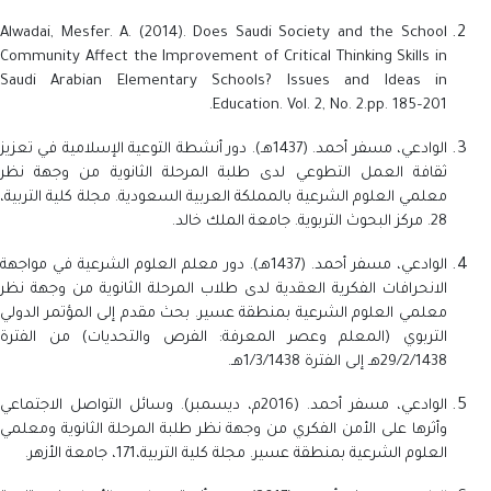
Alwadai, Mesfer. A. (2014).
Does Saudi Society and the School
Community Affect the Improvement of Critical Thinking Skills in
Saudi Arabian Elementary Schools?
Issues and Ideas in
Education. Vol. 2, No. 2.pp. 185–201.
الوادعي، مسفر أحمد. (1437هـ). دور أنشطة التوعية الإسلامية في تعزيز
ثقافة العمل التطوعي لدى طلبة المرحلة الثانوية من وجهة نظر
معلمي العلوم الشرعية بالمملكة العربية السعودية. مجلة كلية التربية،
28. مركز البحوث التربوية. جامعة الملك خالد.
الوادعي، مسفر أحمد. (1437هـ). دور معلم العلوم الشرعية في مواجهة
الانحرافات الفكرية العقدية لدى طلاب المرحلة الثانوية من وجهة نظر
معلمي العلوم الشرعية بمنطقة عسير. بحث مقدم إلى المؤتمر الدولي
التربوي (المعلم وعصر المعرفة: الفرص والتحديات) من الفترة
29/2/1438هـ إلى الفترة 1/3/1438هـ.
الوادعي، مسفر أحمد. (2016م، ديسمبر).
وسائل التواصل الاجتماعي
وأثرها على الأمن الفكري من وجهة نظر طلبة المرحلة الثانوية ومعلمي
العلوم الشرعية بمنطقة عسير. مجلة كلية التربية،171، جامعة الأزهر.