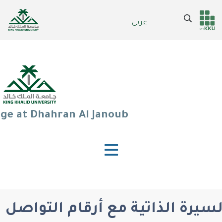
Skip
to
Search
عربي
Header
Main Menu
main
content
services
ege at Dhahran Al Janoub