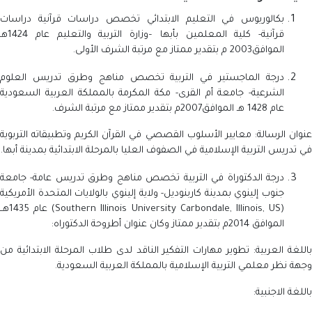
بكالوريوس في التعليم الابتدائي تخصص دراسات قرآنية دراسات
قرآنية- كلية المعلمين بأبها –وزارة التربية والتعليم عام 1424هـ
الموافق2003 م بتقدير ممتاز مع مرتبة الشرف الأولى.
درجة الماجستير في التربية تخصص مناهج وطرق تدريس العلوم
الشرعية- جامعة أم القرى- مكة المكرمة بالمملكة العربية السعودية
عام 1428 هـ الموافق2007م بتقدير ممتاز مع مرتبة الشرف.
عنوان الرسالة: معايير الأسلوب القصصي في القرآن الكريم وتطبيقاته التربوية
في تدريس التربية الإسلامية في الصفوف العليا بالمرحلة الابتدائية بمدينة أبها.
درجة الدكتوراة في التربية تخصص مناهج وطرق تدريس عامة- جامعة
جنوب إلينوي بمدينة كاربنوديل- ولاية إلينوي بالولايات المتحدة الأمريكية
(Southern Illinois University Carbondale, Illinois, US) عام 1435هــ
الموافق 2014م بتقدير ممتاز وكان عنوان أطروحة الدكتوراه:
باللغة العربية: تطوير مهارات التفكير الناقد لدى طلاب المرحلة الابتدائية من
وجهة نظر معلمي التربية الإسلامية بالمملكة العربية السعودية.
باللغة الاجنبية: